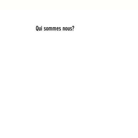
Qui sommes nous?
lier style, douceur et originalité.
es, capelines de déguisement, ou
iques pour accompagner toutes les
ies idées cadeaux naissance,
e du rêve et de la nature. Ici, la