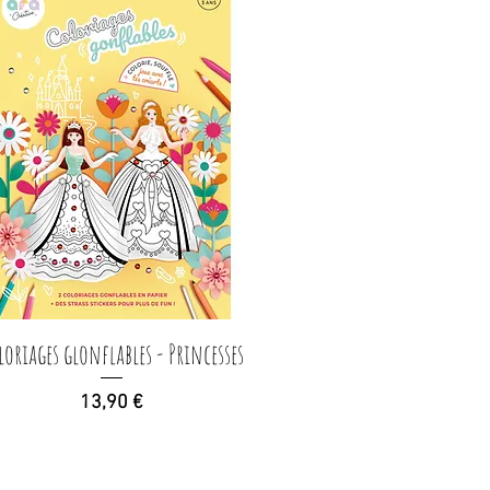
loriages glonflables - Princesses
Aperçu rapide
Prix
13,90 €