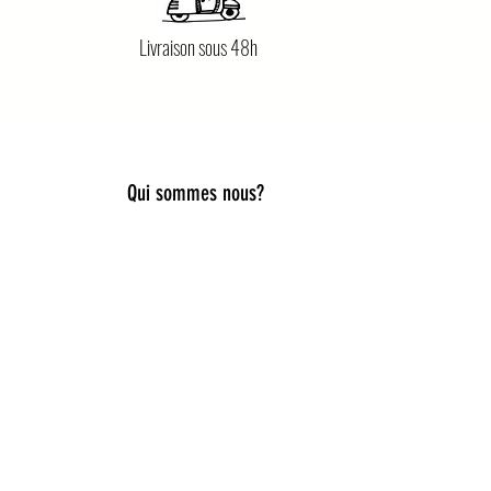
Livraison sous 48h
Qui sommes nous?
lier style, douceur et originalité.
es, capelines de déguisement, ou
iques pour accompagner toutes les
ies idées cadeaux naissance,