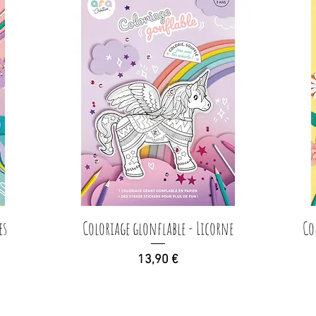
es
Coloriage glonflable - Licorne
Aperçu rapide
Co
Prix
13,90 €