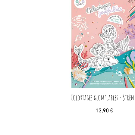
Coloriages glonflables - Sirèn
Aperçu rapide
Prix
13,90 €