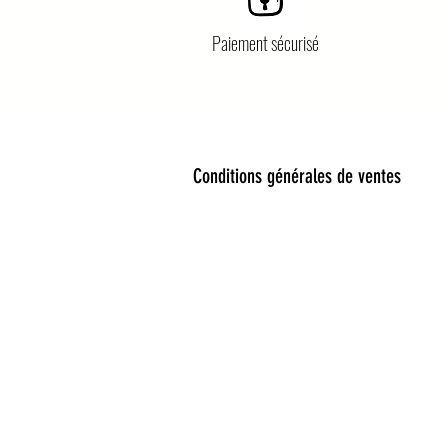
Paiement sécurisé
Conditions générales de ventes
Bienvenue dans notre univers 
Découvrez une sélection unique 
Bijoux fantaisie, lunettes de so
encore cadeaux féeriques : chaqu
Nos collections mêlent esprit b
envies : de la fête à l’école, d
anniversaire, ou petite attentio
Amour Sauvage est né d’un désir