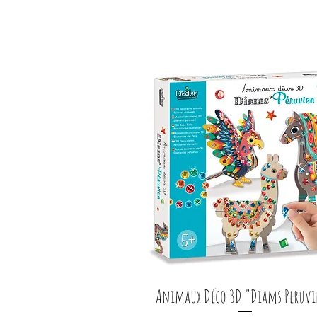
Animaux Déco 3D "Diams Peruv
Aperçu rapide