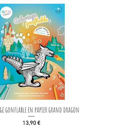
ge gonflable en papier grand dragon
Aperçu rapide
Prix
13,90 €