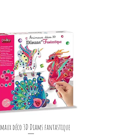
maux déco 3D Diams fantastique
Aperçu rapide