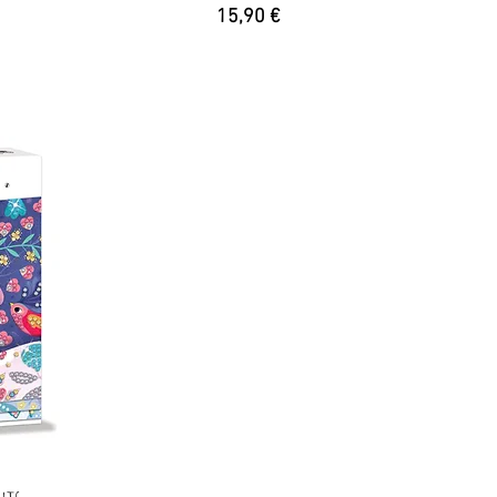
Prix
15,90 €