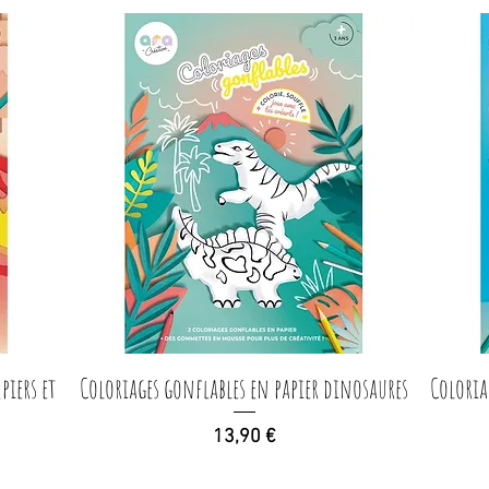
piers et
Coloriages gonflables en papier dinosaures
Aperçu rapide
Coloria
Prix
13,90 €