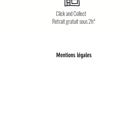
Click and Collect
Retrait gratuit sous 2h*
Mentions légales
poétique et tendance
d’accessoires pour femmes, enfants et bébés, pensés pour al
leil enfant, pince à cheveux délicates, chaussettes pailleté
e pièce est choisie avec soin pour embellir le quotidien.
ohème, détails dorés, matières douces et inspirations lud
u quotidien aux grands moments. Vous trouverez aussi de jol
n pleine de magie.
 profond : célébrer la poésie du quotidien.