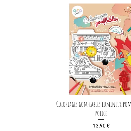
Coloriages gonflables lumineux pom
Aperçu rapide
police
Prix
13,90 €