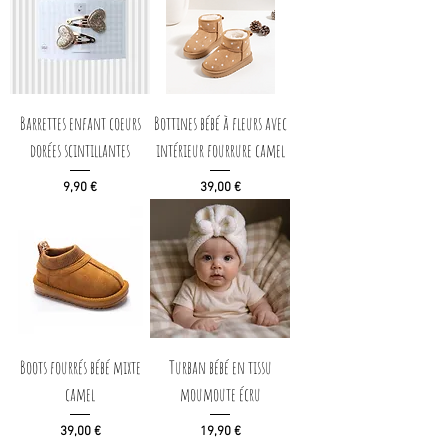
Barrettes enfant coeurs
Bottines bébé à fleurs avec
dorées scintillantes
intérieur fourrure camel
Prix
Prix
9,90 €
39,00 €
Boots fourrés bébé mixte
Turban bébé en tissu
camel
moumoute écru
Prix
Prix
39,00 €
19,90 €