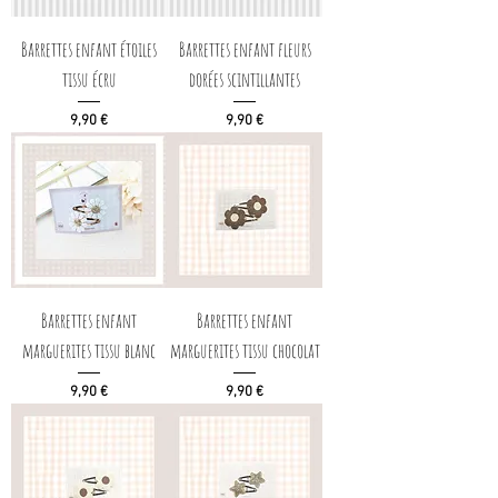
Barrettes enfant étoiles
Barrettes enfant fleurs
tissu écru
dorées scintillantes
Prix
Prix
9,90 €
9,90 €
Barrettes enfant
Barrettes enfant
marguerites tissu blanc
marguerites tissu chocolat
Prix
Prix
9,90 €
9,90 €