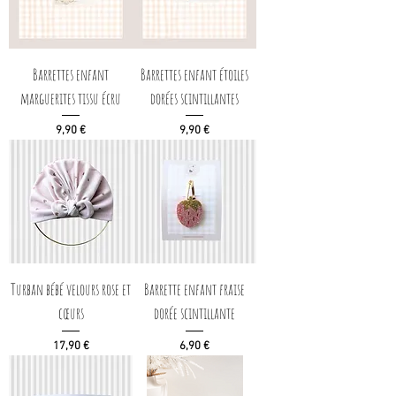
Barrettes enfant
Barrettes enfant étoiles
marguerites tissu écru
dorées scintillantes
Prix
Prix
9,90 €
9,90 €
Turban bébé velours rose et
Barrette enfant fraise
cœurs
dorée scintillante
Prix
Prix
17,90 €
6,90 €