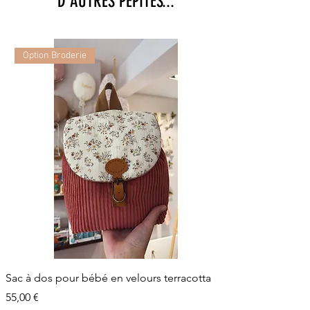
D'AUTRES PEPITES...
Option Broderie
Sac à dos pour bébé en velours terracotta
Prix
55,00 €