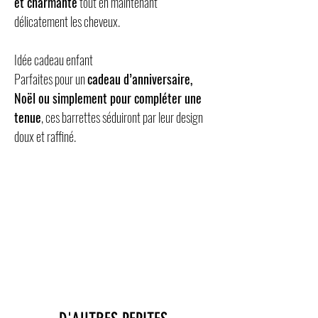
et charmante
tout en maintenant
délicatement les cheveux.
Idée cadeau enfant
Parfaites pour un
cadeau d’anniversaire,
Noël ou simplement pour compléter une
tenue
, ces barrettes séduiront par leur design
doux et raffiné.
Mots-clés SEO intégrés
barrettes enfant fleurs, barrettes marguerites
tissu, barrette cheveux fille écru, accessoire
cheveux enfant, cadeau enfant poétique,
barrette chic petite fille.