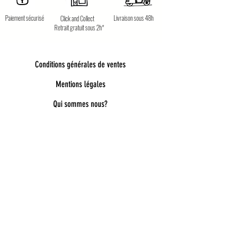
Paiement sécurisé
Livraison sous 48h
Click and Collect
Retrait gratuit sous 2h*
Conditions générales de ventes
Mentions légales
Qui sommes nous?
Bienvenue dans notre univers poétique et
tendance
Découvrez une sélection unique d’accessoires
pour femmes, enfants et bébés, pensés pour allier
style, douceur et originalité. Bijoux fantaisie,
lunettes de soleil enfant, pince à cheveux délicates,
chaussettes pailletées, capelines de déguisement,
ou encore cadeaux féeriques : chaque pièce est
choisie avec soin pour embellir le quotidien.