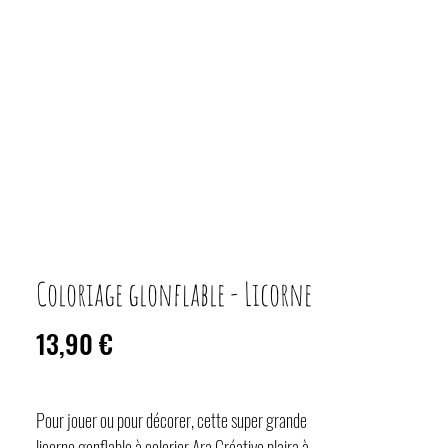
Coloriage glonflable - Licorne
Prix
13,90 €
Pour jouer ou pour décorer, cette super grande
licorne gonflable à colorier Ara Créative plaira à