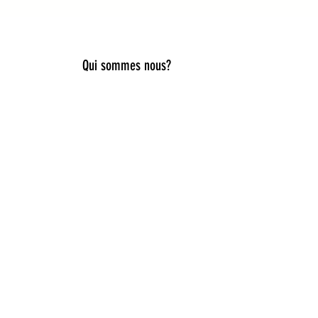
Qui sommes nous?
lier style, douceur et originalité.
es, capelines de déguisement, ou
iques pour accompagner toutes les
ies idées cadeaux naissance,
e du rêve et de la nature. Ici, la