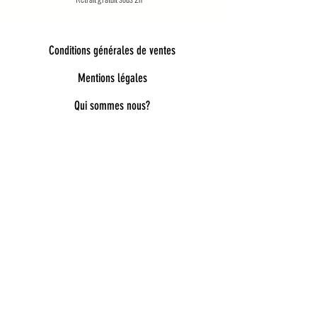
Conditions générales de ventes
Mentions légales
Qui sommes nous?
Bienvenue dans notre univers poétique et
tendance
Découvrez une sélection unique d’accessoires
pour femmes, enfants et bébés, pensés pour allier
style, douceur et originalité. Bijoux fantaisie,
lunettes de soleil enfant, pince à cheveux délicates,
chaussettes pailletées, capelines de déguisement,
ou encore cadeaux féeriques : chaque pièce est
choisie avec soin pour embellir le quotidien.
Nos collections mêlent esprit bohème, détails
dorés, matières douces et inspirations ludiques