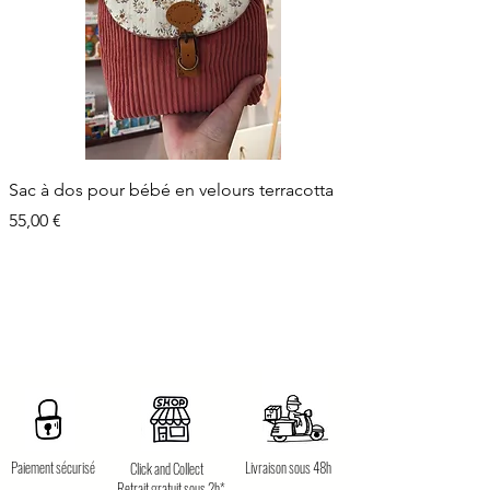
Sac à dos pour bébé en velours terracotta
Prix
55,00 €
Paiement sécurisé
Livraison sous 48h
Click and Collect
Retrait gratuit sous 2h*