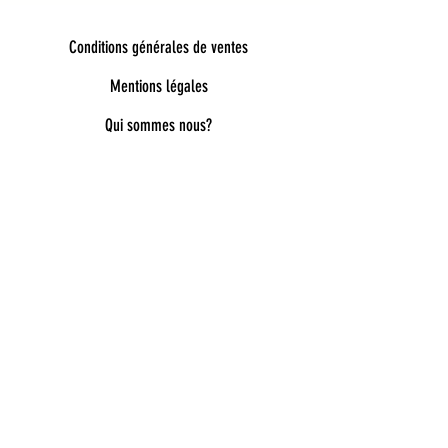
Conditions générales de ventes
Mentions légales
Qui sommes nous?
Bienvenue dans notre univers poétique et
tendance
Découvrez une sélection unique d’accessoires
pour femmes, enfants et bébés, pensés pour allier
style, douceur et originalité. Bijoux fantaisie,
lunettes de soleil enfant, pince à cheveux délicates,
chaussettes pailletées, capelines de déguisement,
ou encore cadeaux féeriques : chaque pièce est
choisie avec soin pour embellir le quotidien.
Nos collections mêlent esprit bohème, détails
dorés, matières douces et inspirations ludiques
pour accompagner toutes les envies : de la fête à
l’école, du quotidien aux grands moments. Vous