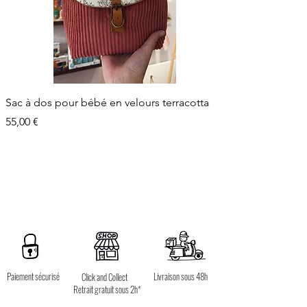
Sac à dos pour bébé en velours terracotta
Prix
55,00 €
Paiement sécurisé
Livraison sous 48h
Click and Collect
Retrait gratuit sous 2h*