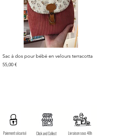
Sac à dos pour bébé en velours terracotta
Prix
55,00 €
Paiement sécurisé
Livraison sous 48h
Click and Collect