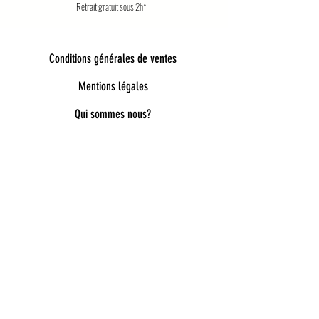
Retrait gratuit sous 2h*
Conditions générales de ventes
Mentions légales
Qui sommes nous?
Bienvenue dans notre univers poétique et
tendance
Découvrez une sélection unique d’accessoires
pour femmes, enfants et bébés, pensés pour allier
style, douceur et originalité. Bijoux fantaisie,
lunettes de soleil enfant, pince à cheveux délicates,
chaussettes pailletées, capelines de déguisement,
ou encore cadeaux féeriques : chaque pièce est
choisie avec soin pour embellir le quotidien.
Nos collections mêlent esprit bohème, détails
dorés, matières douces et inspirations ludiques