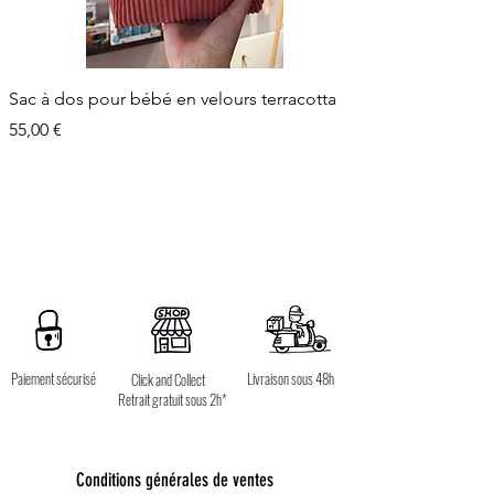
Sac à dos pour bébé en velours terracotta
Prix
55,00 €
Paiement sécurisé
Livraison sous 48h
Click and Collect
Retrait gratuit sous 2h*
Conditions générales de ventes