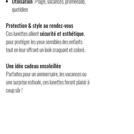
Utilisation
: Plage, vacances, promenade,
quotidien
Protection & style au rendez-vous
Ces lunettes allient
sécurité et esthétique
,
pour protéger les yeux sensibles des enfants
tout en leur offrant un look craquant et coloré.
Une idée cadeau ensoleillée
Parfaites pour un anniversaire, les vacances ou
une surprise estivale, ces lunettes feront plaisir à
coup sûr !
Mots-clés SEO intégrés
lunettes soleil enfant fleurs, lunettes enfant
UV400, lunettes bébé tendance, accessoires
été enfant, lunettes enfant fille, protection