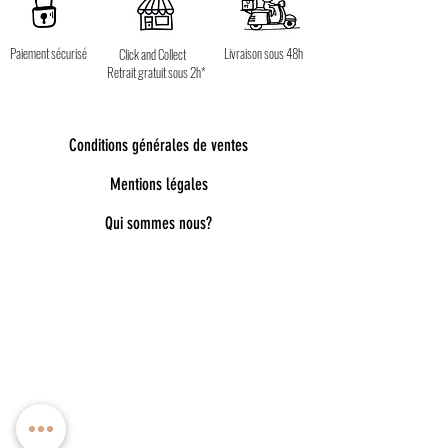
Paiement sécurisé
Livraison sous 48h
Click and Collect
Retrait gratuit sous 2h*
Conditions générales de ventes
Mentions légales
Qui sommes nous?
Bienvenue dans notre univers poétique et
tendance
Découvrez une sélection unique d’accessoires
pour femmes, enfants et bébés, pensés pour allier
style, douceur et originalité. Bijoux fantaisie,
lunettes de soleil enfant, pince à cheveux délicates,
chaussettes pailletées, capelines de déguisement,
ou encore cadeaux féeriques : chaque pièce est