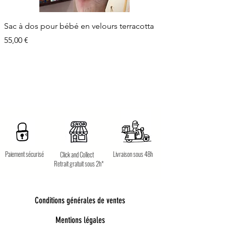
Sac à dos pour bébé en velours terracotta
Prix
55,00 €
Paiement sécurisé
Livraison sous 48h
Click and Collect
Retrait gratuit sous 2h*
Conditions générales de ventes
Mentions légales