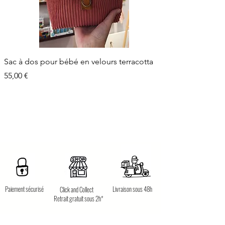
Sac à dos pour bébé en velours terracotta
Prix
55,00 €
Paiement sécurisé
Livraison sous 48h
Click and Collect
Retrait gratuit sous 2h*