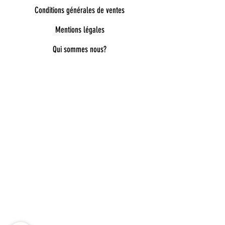
Conditions générales de ventes
Mentions légales
Qui sommes nous?
Bienvenue dans notre univers poétique et
tendance
Découvrez une sélection unique d’accessoires
pour femmes, enfants et bébés, pensés pour allier
style, douceur et originalité. Bijoux fantaisie,
lunettes de soleil enfant, pince à cheveux délicates,
chaussettes pailletées, capelines de déguisement,
ou encore cadeaux féeriques : chaque pièce est
choisie avec soin pour embellir le quotidien.
Nos collections mêlent esprit bohème, détails
dorés, matières douces et inspirations ludiques
pour accompagner toutes les envies : de la fête à
l’école, du quotidien aux grands moments. Vous
trouverez aussi de jolies idées cadeaux naissance,