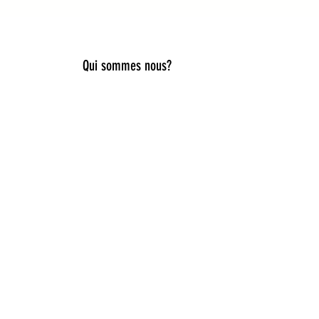
Qui sommes nous?
lier style, douceur et originalité.
es, capelines de déguisement, ou
iques pour accompagner toutes les
ies idées cadeaux naissance,
e du rêve et de la nature. Ici, la