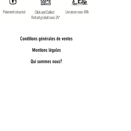
Paiement sécurisé
Livraison sous 48h
Click and Collect
Retrait gratuit sous 2h*
Conditions générales de ventes
Mentions légales
Qui sommes nous?
Bienvenue dans notre univers poétique et
tendance
Découvrez une sélection unique d’accessoires
pour femmes, enfants et bébés, pensés pour allier
style, douceur et originalité. Bijoux fantaisie,
lunettes de soleil enfant, pince à cheveux délicates,
chaussettes pailletées, capelines de déguisement,
ou encore cadeaux féeriques : chaque pièce est