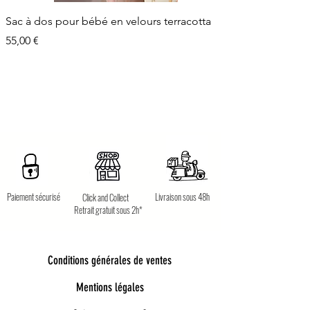
Sac à dos pour bébé en velours terracotta
Prix
55,00 €
Paiement sécurisé
Livraison sous 48h
Click and Collect
Retrait gratuit sous 2h*
Conditions générales de ventes
Mentions légales