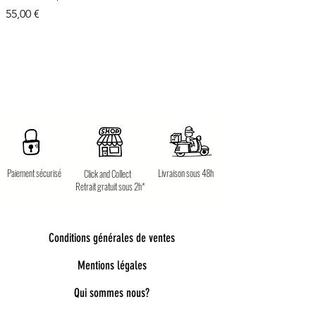
Prix
55,00 €
Paiement sécurisé
Livraison sous 48h
Click and Collect
Retrait gratuit sous 2h*
Conditions générales de ventes
Mentions légales
Qui sommes nous?