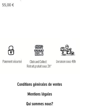
Prix
55,00 €
Paiement sécurisé
Livraison sous 48h
Click and Collect
Retrait gratuit sous 2h*
Conditions générales de ventes
Mentions légales
Qui sommes nous?