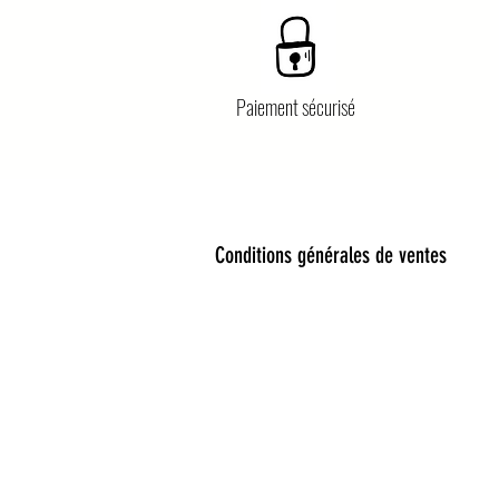
Paiement sécurisé
Conditions générales de ventes
Bienvenue dans notre univers 
Découvrez une sélection unique 
Bijoux fantaisie, lunettes de so
encore cadeaux féeriques : chaqu
Nos collections mêlent esprit b
envies : de la fête à l’école, d
anniversaire, ou petite attentio