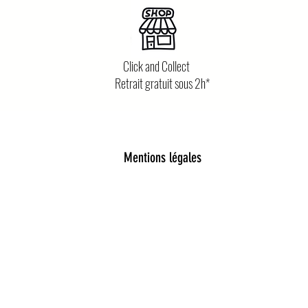
Click and Collect
Retrait gratuit sous 2h*
Mentions légales
poétique et tendance
d’accessoires pour femmes, enfants et bébés, pensés pour al
leil enfant, pince à cheveux délicates, chaussettes pailleté
e pièce est choisie avec soin pour embellir le quotidien.
ohème, détails dorés, matières douces et inspirations lud
u quotidien aux grands moments. Vous trouverez aussi de jol
n pleine de magie.