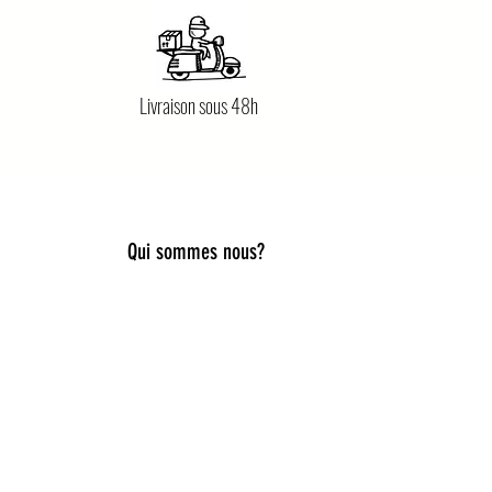
Livraison sous 48h
Qui sommes nous?
lier style, douceur et originalité.
es, capelines de déguisement, ou
iques pour accompagner toutes les
ies idées cadeaux naissance,