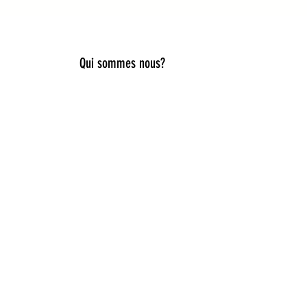
Qui sommes nous?
lier style, douceur et originalité.
es, capelines de déguisement, ou
iques pour accompagner toutes les
ies idées cadeaux naissance,
e du rêve et de la nature. Ici, la