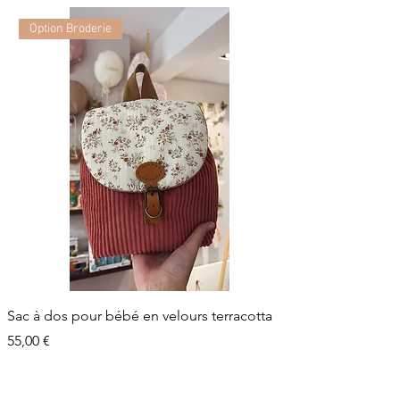
Option Broderie
Sac à dos pour bébé en velours terracotta
Prix
55,00 €