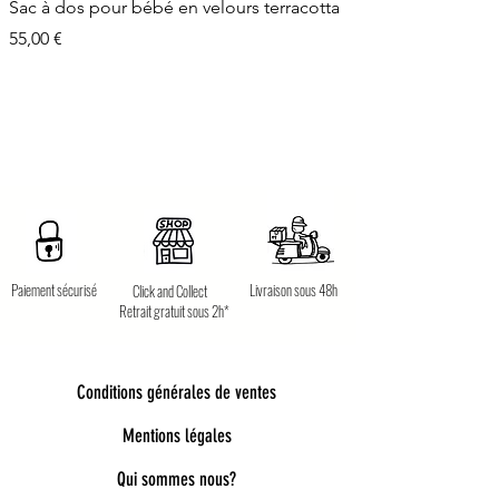
Sac à dos pour bébé en velours terracotta
Prix
55,00 €
Paiement sécurisé
Livraison sous 48h
Click and Collect
Retrait gratuit sous 2h*
Conditions générales de ventes
Mentions légales
Qui sommes nous?