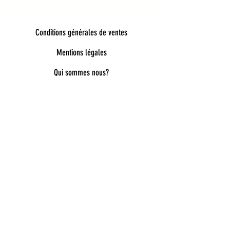
Conditions générales de ventes
Mentions légales
Qui sommes nous?
Bienvenue dans notre univers poétique et
tendance
Découvrez une sélection unique d’accessoires
pour femmes, enfants et bébés, pensés pour allier
style, douceur et originalité. Bijoux fantaisie,
lunettes de soleil enfant, pince à cheveux délicates,
chaussettes pailletées, capelines de déguisement,
ou encore cadeaux féeriques : chaque pièce est
choisie avec soin pour embellir le quotidien.
Nos collections mêlent esprit bohème, détails
dorés, matières douces et inspirations ludiques
pour accompagner toutes les envies : de la fête à