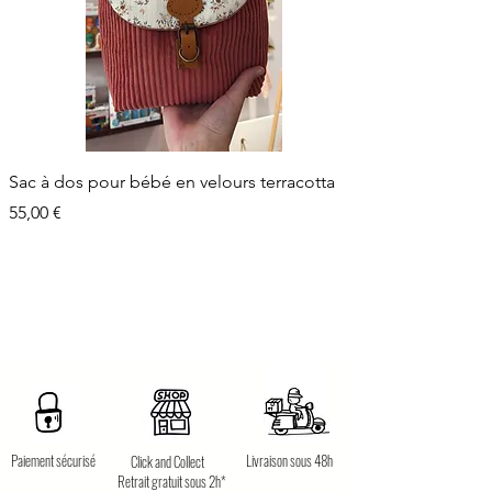
Sac à dos pour bébé en velours terracotta
Prix
55,00 €
Paiement sécurisé
Livraison sous 48h
Click and Collect
Retrait gratuit sous 2h*