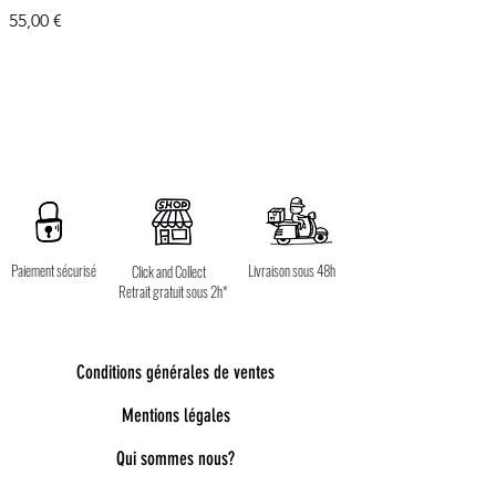
Prix
55,00 €
Paiement sécurisé
Livraison sous 48h
Click and Collect
Retrait gratuit sous 2h*
Conditions générales de ventes
Mentions légales
Qui sommes nous?