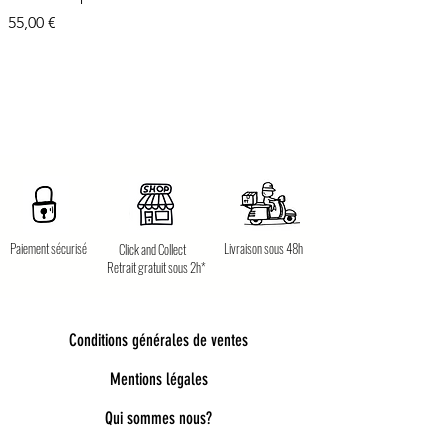
Prix
55,00 €
Paiement sécurisé
Livraison sous 48h
Click and Collect
Retrait gratuit sous 2h*
Conditions générales de ventes
Mentions légales
Qui sommes nous?