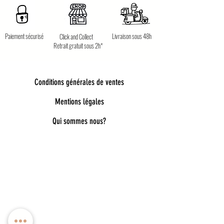
Paiement sécurisé
Livraison sous 48h
Click and Collect
Retrait gratuit sous 2h*
Conditions générales de ventes
Mentions légales
Qui sommes nous?
Bienvenue dans notre univers poétique et
tendance
Découvrez une sélection unique d’accessoires
pour femmes, enfants et bébés, pensés pour allier
style, douceur et originalité. Bijoux fantaisie,
lunettes de soleil enfant, pince à cheveux délicates,
chaussettes pailletées, capelines de déguisement,