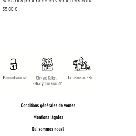
Sac à dos pour bébé en velours terracotta
Prix
55,00 €
Paiement sécurisé
Livraison sous 48h
Click and Collect
Retrait gratuit sous 2h*
Conditions générales de ventes
Mentions légales
Qui sommes nous?