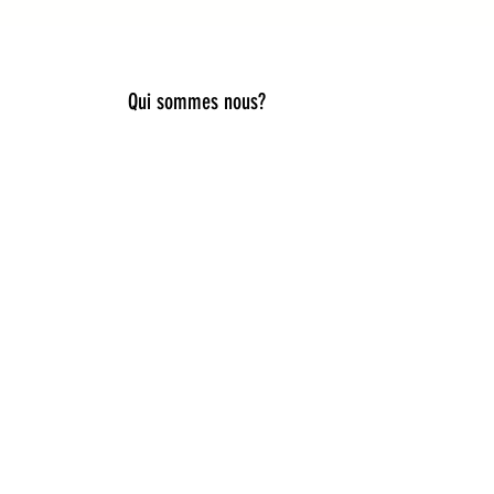
Qui sommes nous?
lier style, douceur et originalité.
es, capelines de déguisement, ou
iques pour accompagner toutes les
ies idées cadeaux naissance,
e du rêve et de la nature. Ici, la