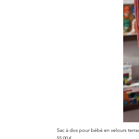
Sac à dos pour bébé en velours terra
Prix
55,00 €