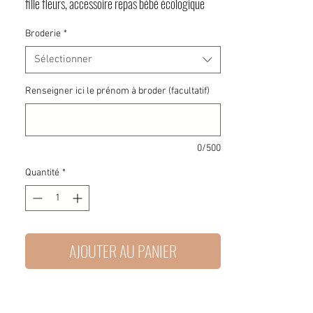
fille fleurs, accessoire repas bébé écologique
Broderie
*
Sélectionner
Renseigner ici le prénom à broder (facultatif)
0/500
Quantité
*
AJOUTER AU PANIER