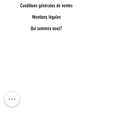
Conditions générales de ventes
Mentions légales
Qui sommes nous?
Bienvenue dans notre univers poétique et
tendance
Découvrez une sélection unique d’accessoires
pour femmes, enfants et bébés, pensés pour allier
style, douceur et originalité. Bijoux fantaisie,
lunettes de soleil enfant, pince à cheveux délicates,
chaussettes pailletées, capelines de déguisement,
ou encore cadeaux féeriques : chaque pièce est
choisie avec soin pour embellir le quotidien.
Nos collections mêlent esprit bohème, détails
dorés, matières douces et inspirations ludiques
pour accompagner toutes les envies : de la fête à
l’école, du quotidien aux grands moments. Vous
trouverez aussi de jolies idées cadeaux naissance,