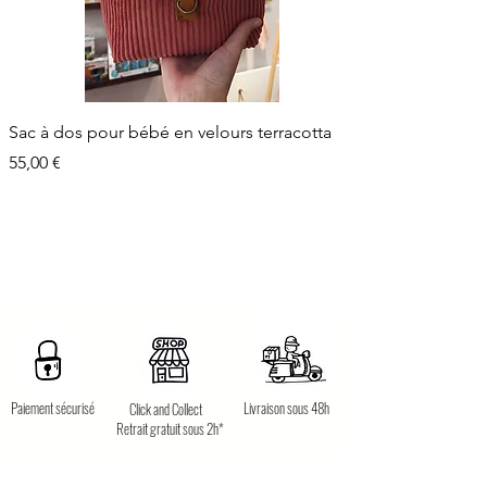
Sac à dos pour bébé en velours terracotta
Prix
55,00 €
Paiement sécurisé
Livraison sous 48h
Click and Collect
Retrait gratuit sous 2h*