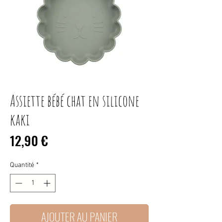
Assiette bébé chat en silicone
kaki
Prix
12,90 €
Quantité
*
AJOUTER AU PANIER