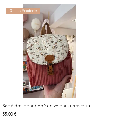
Option Broderie
Sac à dos pour bébé en velours terracotta
Prix
55,00 €