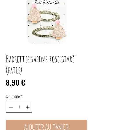
Barrettes sapins rose givré
(paire)
Prix
8,90 €
Quantité
*
AJOUTER AU PANIER