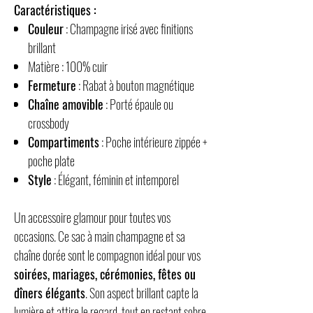
Caractéristiques :
Couleur
: Champagne irisé avec finitions
brillant
Matière
: 100% cuir
Fermeture
: Rabat à bouton magnétique
Chaîne amovible
: Porté épaule ou
crossbody
Compartiments
: Poche intérieure zippée +
poche plate
Style
: Élégant, féminin et intemporel
Un accessoire glamour pour toutes vos
occasions. Ce sac à main champagne et sa
chaîne dorée sont le compagnon idéal pour vos
soirées, mariages, cérémonies, fêtes ou
dîners élégants
. Son aspect brillant capte la
lumière et attire le regard, tout en restant sobre