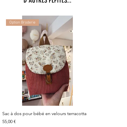
D'AUTRES PEPITES...
Option Broderie
Sac à dos pour bébé en velours terracotta
Prix
55,00 €