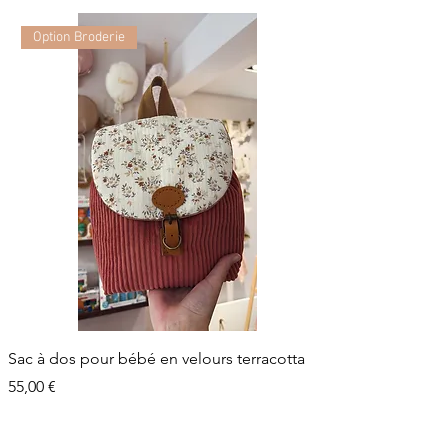
Option Broderie
Sac à dos pour bébé en velours terracotta
Prix
55,00 €