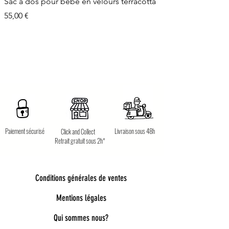
Sac à dos pour bébé en velours terracotta
Prix
55,00 €
Paiement sécurisé
Livraison sous 48h
Click and Collect
Retrait gratuit sous 2h*
Conditions générales de ventes
Mentions légales
Qui sommes nous?