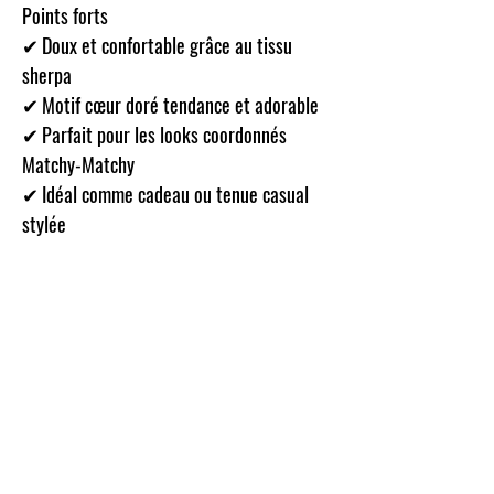
Points forts
✔
Doux et confortable grâce au tissu
sherpa
✔
Motif cœur doré tendance et adorable
✔
Parfait pour les looks coordonnés
Matchy-Matchy
✔
Idéal comme cadeau ou tenue casual
stylée
gilet sherpa enfant, gilet sherpa femme, gilet
écru cœur doré, gilet doux chaud, gilet Matchy-
Matchy, look coordonné mère-enfant, gilet
confortable tendance