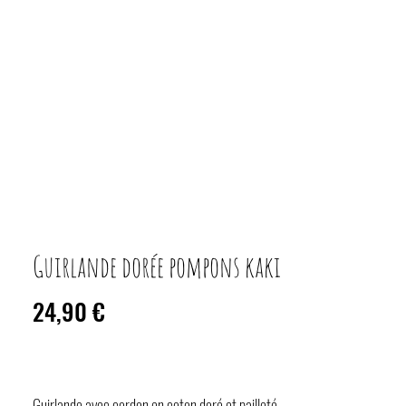
Guirlande dorée pompons kaki
Prix
24,90 €
Guirlande avec cordon en coton doré et pailleté,