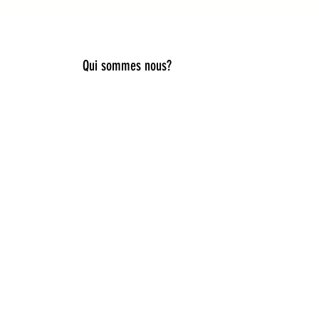
Qui sommes nous?
lier style, douceur et originalité.
es, capelines de déguisement, ou
iques pour accompagner toutes les
ies idées cadeaux naissance,
e du rêve et de la nature. Ici, la