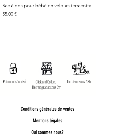
Sac à dos pour bébé en velours terracotta
Prix
55,00 €
Paiement sécurisé
Livraison sous 48h
Click and Collect
Retrait gratuit sous 2h*
Conditions générales de ventes
Mentions légales
Qui sommes nous?