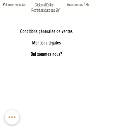
Paiement sécurisé
Livraison sous 48h
Click and Collect
Retrait gratuit sous 2h*
Conditions générales de ventes
Mentions légales
Qui sommes nous?
Bienvenue dans notre univers poétique et
tendance
Découvrez une sélection unique d’accessoires
pour femmes, enfants et bébés, pensés pour allier
style, douceur et originalité. Bijoux fantaisie,
lunettes de soleil enfant, pince à cheveux délicates,
chaussettes pailletées, capelines de déguisement,
ou encore cadeaux féeriques : chaque pièce est
choisie avec soin pour embellir le quotidien.
Nos collections mêlent esprit bohème, détails