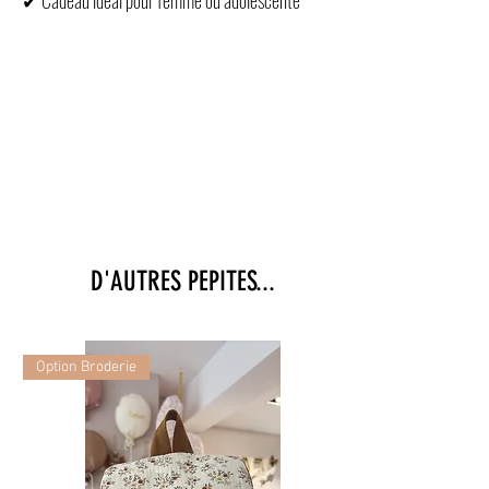
collier femme cœur, collier résine écru doré,
collier cœur doré femme, bijou femme élégant,
collier tendance femme, collier romantique
femme, collier pendentif cœur
D'AUTRES PEPITES...
Option Broderie