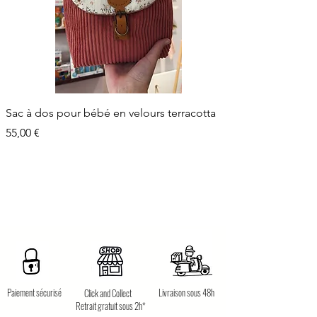
Sac à dos pour bébé en velours terracotta
Prix
55,00 €
Paiement sécurisé
Livraison sous 48h
Click and Collect
Retrait gratuit sous 2h*