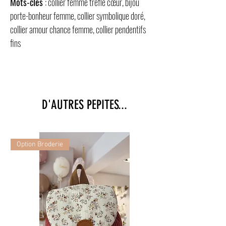
Mots-clés
: collier femme trèfle cœur, bijou
porte-bonheur femme, collier symbolique doré,
collier amour chance femme, collier pendentifs
fins
D'AUTRES PEPITES...
Option Broderie