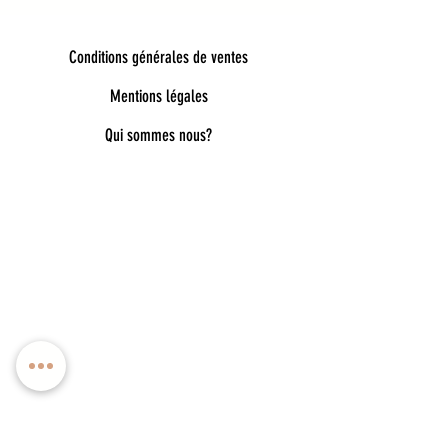
Conditions générales de ventes
Mentions légales
Qui sommes nous?
Bienvenue dans notre univers poétique et
tendance
Découvrez une sélection unique d’accessoires
pour femmes, enfants et bébés, pensés pour allier
style, douceur et originalité. Bijoux fantaisie,
lunettes de soleil enfant, pince à cheveux délicates,
chaussettes pailletées, capelines de déguisement,
ou encore cadeaux féeriques : chaque pièce est
choisie avec soin pour embellir le quotidien.
Nos collections mêlent esprit bohème, détails
dorés, matières douces et inspirations ludiques
pour accompagner toutes les envies : de la fête à