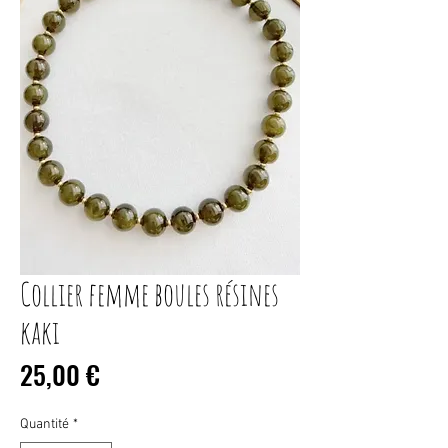
Collier femme boules résines
kaki
Prix
25,00 €
Quantité
*