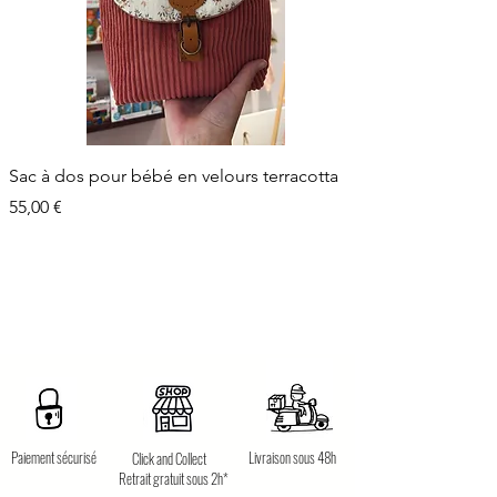
Sac à dos pour bébé en velours terracotta
Prix
55,00 €
Paiement sécurisé
Livraison sous 48h
Click and Collect
Retrait gratuit sous 2h*