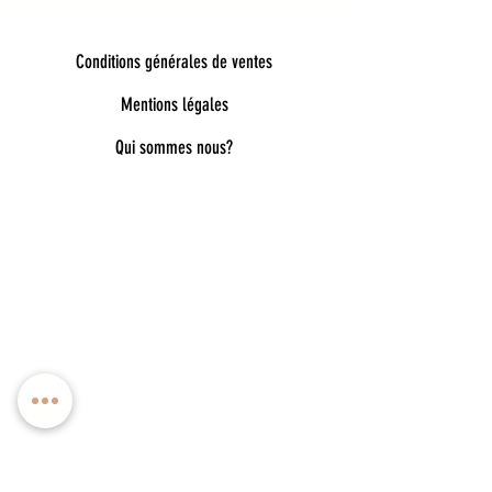
Conditions générales de ventes
Mentions légales
Qui sommes nous?
Bienvenue dans notre univers poétique et
tendance
Découvrez une sélection unique d’accessoires
pour femmes, enfants et bébés, pensés pour allier
style, douceur et originalité. Bijoux fantaisie,
lunettes de soleil enfant, pince à cheveux délicates,
chaussettes pailletées, capelines de déguisement,
ou encore cadeaux féeriques : chaque pièce est
choisie avec soin pour embellir le quotidien.
Nos collections mêlent esprit bohème, détails
dorés, matières douces et inspirations ludiques
pour accompagner toutes les envies : de la fête à