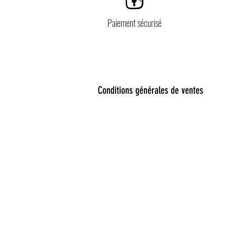
Paiement sécurisé
Conditions générales de ventes
Bienvenue dans notre univers 
Découvrez une sélection unique 
Bijoux fantaisie, lunettes de so
encore cadeaux féeriques : chaqu
Nos collections mêlent esprit b
envies : de la fête à l’école, d
anniversaire, ou petite attentio
Amour Sauvage est né d’un désir