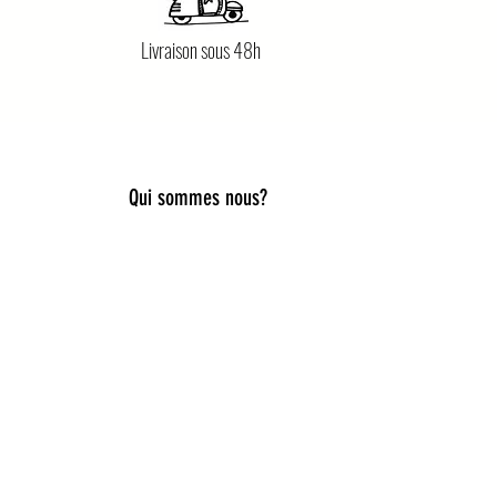
Livraison sous 48h
Qui sommes nous?
lier style, douceur et originalité.
es, capelines de déguisement, ou
iques pour accompagner toutes les
ies idées cadeaux naissance,