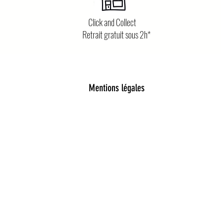
Click and Collect
Retrait gratuit sous 2h*
Mentions légales
poétique et tendance
d’accessoires pour femmes, enfants et bébés, pensés pour al
leil enfant, pince à cheveux délicates, chaussettes pailleté
e pièce est choisie avec soin pour embellir le quotidien.
ohème, détails dorés, matières douces et inspirations lud
u quotidien aux grands moments. Vous trouverez aussi de jol
n pleine de magie.
 profond : célébrer la poésie du quotidien.