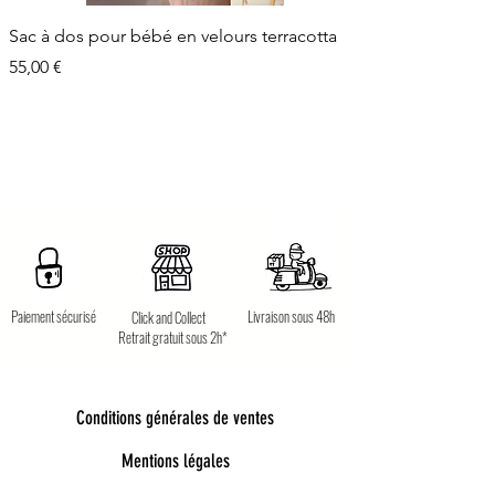
Sac à dos pour bébé en velours terracotta
Prix
55,00 €
Paiement sécurisé
Livraison sous 48h
Click and Collect
Retrait gratuit sous 2h*
Conditions générales de ventes
Mentions légales