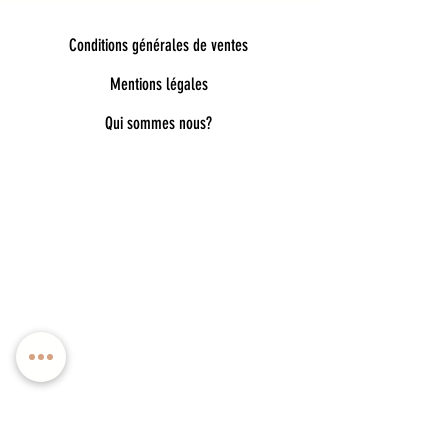
Conditions générales de ventes
Mentions légales
Qui sommes nous?
Bienvenue dans notre univers poétique et
tendance
Découvrez une sélection unique d’accessoires
pour femmes, enfants et bébés, pensés pour allier
style, douceur et originalité. Bijoux fantaisie,
lunettes de soleil enfant, pince à cheveux délicates,
chaussettes pailletées, capelines de déguisement,
ou encore cadeaux féeriques : chaque pièce est
choisie avec soin pour embellir le quotidien.
Nos collections mêlent esprit bohème, détails
dorés, matières douces et inspirations ludiques
pour accompagner toutes les envies : de la fête à
l’école, du quotidien aux grands moments. Vous