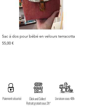
Sac à dos pour bébé en velours terracotta
Prix
55,00 €
Paiement sécurisé
Livraison sous 48h
Click and Collect
Retrait gratuit sous 2h*