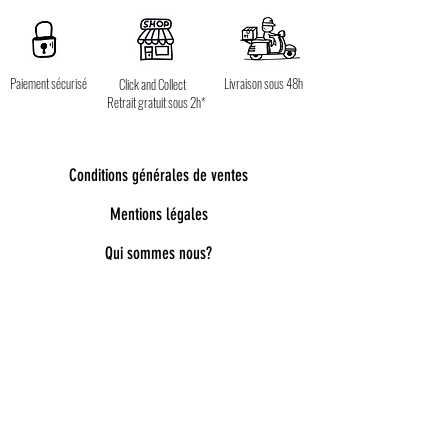
Paiement sécurisé
Livraison sous 48h
Click and Collect
Retrait gratuit sous 2h*
Conditions générales de ventes
Mentions légales
Qui sommes nous?
Bienvenue dans notre univers poétique et
tendance
Découvrez une sélection unique d’accessoires
pour femmes, enfants et bébés, pensés pour allier
style, douceur et originalité. Bijoux fantaisie,
lunettes de soleil enfant, pince à cheveux délicates,