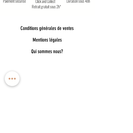
Paiement sécurisé
Livraison sous 48h
Click and Collect
Retrait gratuit sous 2h*
Conditions générales de ventes
Mentions légales
Qui sommes nous?
Bienvenue dans notre univers poétique et
tendance
Découvrez une sélection unique d’accessoires
pour femmes, enfants et bébés, pensés pour allier
style, douceur et originalité. Bijoux fantaisie,
lunettes de soleil enfant, pince à cheveux délicates,
chaussettes pailletées, capelines de déguisement,
ou encore cadeaux féeriques : chaque pièce est
choisie avec soin pour embellir le quotidien.
Nos collections mêlent esprit bohème, détails