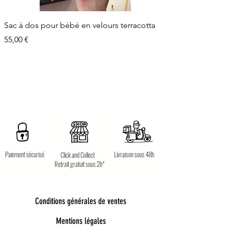
Sac à dos pour bébé en velours terracotta
Prix
55,00 €
Paiement sécurisé
Livraison sous 48h
Click and Collect
Retrait gratuit sous 2h*
Conditions générales de ventes
Mentions légales