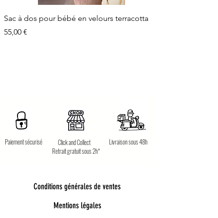
Sac à dos pour bébé en velours terracotta
Prix
55,00 €
Paiement sécurisé
Livraison sous 48h
Click and Collect
Retrait gratuit sous 2h*
Conditions générales de ventes
Mentions légales