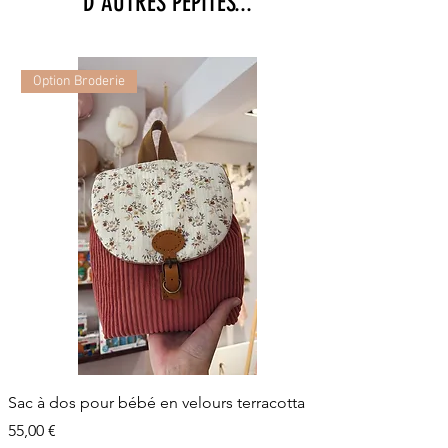
D'AUTRES PEPITES...
Option Broderie
Sac à dos pour bébé en velours terracotta
Prix
55,00 €